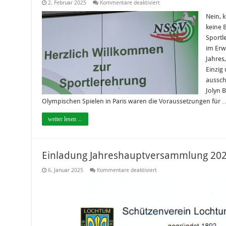
für
2. Februar 2025
Kommentare deaktiviert
Niedersachsen
hat
Nein, 
gewählt
keine 
Sportl
im Erw
Jahres,
Einzig 
aussch
Jolyn 
Olympischen Spielen in Paris waren die Voraussetzungen für 
weiter lesen ...
Einladung Jahreshauptversammlung 20
für
6. Januar 2025
Kommentare deaktiviert
Einladung
Jahreshauptversammlung
2025