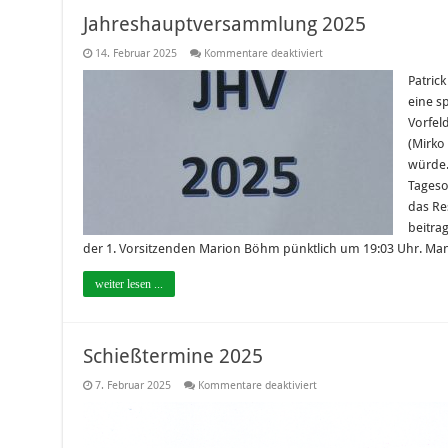
Jahreshauptversammlung 2025
für
14. Februar 2025
Kommentare deaktiviert
Jahreshauptversammlung
2025
Patric
eine s
Vorfel
(Mirko 
würde.
Tageso
das Re
beitra
der 1. Vorsitzenden Marion Böhm pünktlich um 19:03 Uhr. Ma
weiter lesen ...
Schießtermine 2025
für
7. Februar 2025
Kommentare deaktiviert
Schießtermine
2025