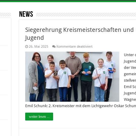
News
Siegerehrung Kreismeisterschaften un
Jugend
für
26. Mai 2025
Kommentare deaktiviert
Siegerehrung
Kreismeisterschaften
Unter 
und
Jugend
Rundenwettkampf
der
der Ve
Jugend
gemein
stellv
Emil S
Jugendl
Wagner
Emil Schunk: 2. Kreismeister mit dem Lichtgewehr Oskar Schunk
weiter lesen ...