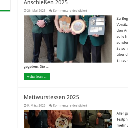
Anschießen 2025
für
26. Mai 2025
Kommentare deaktiviert
Anschießen
2025
Zu Beg
Vorsit
den An
solle 
sonder
Saison 
über d
Ein so
gegeben. Sie …
weiter lesen ...
Mettwurstessen 2025
für
9. März 2025
Kommentare deaktiviert
Mettwurstessen
2025
Aller 
Testph
mehr ü