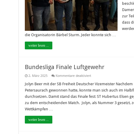
beschl
Damen 
zur Te
dass d
werden
die Organisatorin Bärbel Sturm. Jeder konnte sich …
weiter lesen ...
Bundesliga Finale Luftgewehr
für
2. März 2025
Kommentare deaktiviert
Bundesliga
Finale
Jolyn Beer mit der SB Freiheit Deutscher Vizemeister Nachdem 
Luftgewehr
Petersaurach gewonnen hatte, konnte man sich auch im Halbf
durchsetzen. Damit stand das Finale fest: ST Hubertus Elsen ge
zu dem entscheidenden Match. Jolyn, als Nummer 3 gesetzt,
Wettkämpfen …
weiter lesen ...