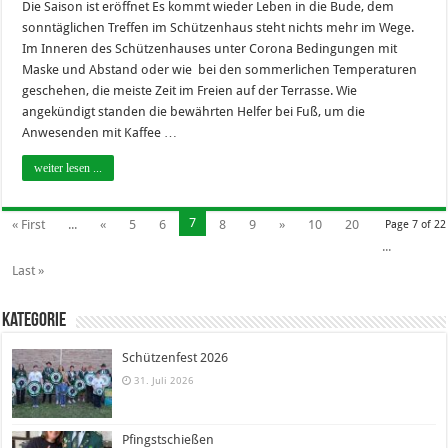
Die Saison ist eröffnet Es kommt wieder Leben in die Bude, dem
sonntäglichen Treffen im Schützenhaus steht nichts mehr im Wege.
Im Inneren des Schützenhauses unter Corona Bedingungen mit
Maske und Abstand oder wie bei den sommerlichen Temperaturen
geschehen, die meiste Zeit im Freien auf der Terrasse. Wie
angekündigt standen die bewährten Helfer bei Fuß, um die
Anwesenden mit Kaffee …
weiter lesen ...
7
« First
...
«
5
6
8
9
»
10
20
Page 7 of 22
...
Last »
Kategorie
Schützenfest 2026
31. Juli 2026
Pfingstschießen