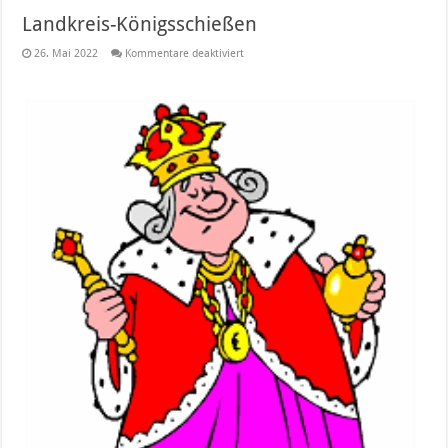
Landkreis-Königsschießen
für
26. Mai 2022
Kommentare deaktiviert
Landkreis-
Königsschießen