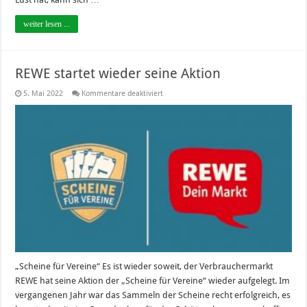
weiter lesen ...
REWE startet wieder seine Aktion
für
5. Mai 2022
Kommentare deaktiviert
REWE
startet
wieder
seine
Aktion
„Scheine für Vereine“ Es ist wieder soweit, der Verbrauchermarkt
REWE hat seine Aktion der „Scheine für Vereine“ wieder aufgelegt. Im
vergangenen Jahr war das Sammeln der Scheine recht erfolgreich, es