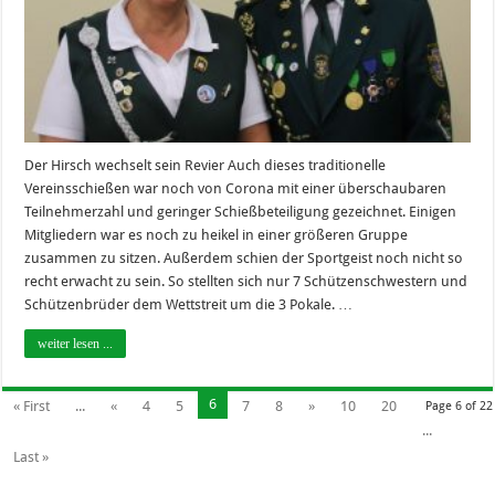
Der Hirsch wechselt sein Revier Auch dieses traditionelle
Vereinsschießen war noch von Corona mit einer überschaubaren
Teilnehmerzahl und geringer Schießbeteiligung gezeichnet. Einigen
Mitgliedern war es noch zu heikel in einer größeren Gruppe
zusammen zu sitzen. Außerdem schien der Sportgeist noch nicht so
recht erwacht zu sein. So stellten sich nur 7 Schützenschwestern und
Schützenbrüder dem Wettstreit um die 3 Pokale. …
weiter lesen ...
6
« First
...
«
4
5
7
8
»
10
20
Page 6 of 22
...
Last »