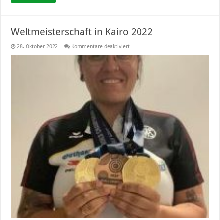
Weltmeisterschaft in Kairo 2022
für
28. Oktober 2022
Kommentare deaktiviert
Weltmeisterschaft
in
Kairo
2022