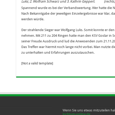
Luks; 2. Wolfram Schwarz und 3. Kathrin Geppert.
(rechts)
Spannend wurde es bei der Verbandswertung. Wer hatte die 
Nach Bekanntgabe der jeweiligen Einzelergebnisse war klar, d
werden würde.
Der strahlende Sieger war Wolfgang Luks. Somit konnte er de
nehmen. Mit 211 zu 204 Ringen hatte man den KSV Goslar in S
seiner Freude Ausdruck und lud die Anwesenden zum 21.11.2
Das Treffen war hiermit noch lange nicht vorbei. Man nutzte d
zu unterhalten und Erfahrungen auszutauschen.
[Not a valid template]
Wenn Sie uns etwas mitzuteilen hab
lochtum-online.de