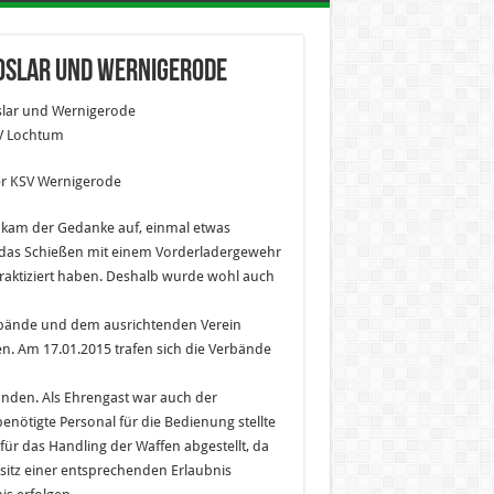
oslar und Wernigerode
slar und Wernigerode
SV Lochtum
er KSV Wernigerode
 kam der Gedanke auf, einmal etwas
 das Schießen mit einem Vorderladergewehr
raktiziert haben. Deshalb wurde wohl auch
bände und dem ausrichtenden Verein
n. Am 17.01.2015 trafen sich die Verbände
änden. Als Ehrengast war auch der
enötigte Personal für die Bedienung stellte
ür das Handling der Waffen abgestellt, da
itz einer entsprechenden Erlaubnis