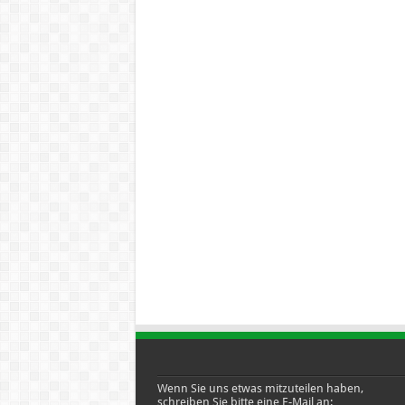
Wenn Sie uns etwas mitzuteilen haben,
schreiben Sie bitte eine E-Mail an: