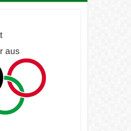
t
r aus