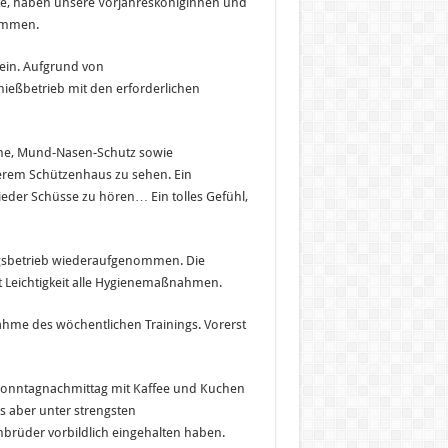
te, haben unsere Vorjahresköniginnen und
ommen.
 ein. Aufgrund von
hießbetrieb mit den erforderlichen
uhe, Mund-Nasen-Schutz sowie
erem Schützenhaus zu sehen. Ein
eder Schüsse zu hören… Ein tolles Gefühl,
ngsbetrieb wiederaufgenommen. Die
it Leichtigkeit alle Hygienemaßnahmen.
ahme des wöchentlichen Trainings. Vorerst
Sonntagnachmittag mit Kaffee und Kuchen
s aber unter strengsten
brüder vorbildlich eingehalten haben.