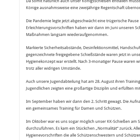
Da somit natürlich auch unser Königsschießen entfallen muss
Könige ausnahmsweise eine zweijährige Regentschaft übern
Die Pandemie legte jetzt abgeschwächt eine trügerische Pause
Erleichterungsvorschriften haben wir dann im Juni unseren Sc
Maßnahmen langsam wiederaufgenommen.
Markierte Sicherheitsabstände, Desinfektionsmittel, Handsch
gegenzeichnete freigegebene Schießstände waren jetzt in uns
Hygienekonzept war erstellt. Nach 3-monatiger Pause waren wi
trotz aller widrigen Umstände.
Auch unsere Jugendabteilung hat am 28. August ihren Traini
Jugendlichen zeigten eine großartige Disziplin und erfüllten m
Im September haben wir dann den 2. Schritt gewagt. Die Aufn
ein gemeinsames Training für Damen und Schützen.
Im Oktober war es uns sogar möglich unser KK-Schießen am 
durchzuführen. Es kam ein Stückchen „Normalität“ zurück. Alle
Hygienevorschriften die alle Schützenschwestern und Schützen