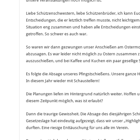
unsere Veranstaltungen noch möglich ist.
Liebe Schützenschwestern, liebe Schützenbrüder, ich kann Euch
Entscheidungen, die er letztlich treffen musste, nicht leichtge
Situation eng zusammen und haben alle Entscheidungen eins
getroffen. So schwer es auch war.
So waren wir dann gezwungen unser Anschießen am Ostermon
abzusagen. Es war leider nicht möglich zu Ostern zusammen
auszuschießen, und bei Kaffee und Kuchen ein paar gesellige 
Es folgte die Absage unseres Pfingstschießens. Unsere ganze H
In diesem Jahr wieder mit Schaustellern!
Die Planungen liefen im Hintergrund natürlich weiter. Hoffen 
diesem Zeitpunkt möglich, was ist erlaubt?
Dann die traurige Gewissheit. Die Absage des diesjährigen Schüt
Gesetzeslage hat eindeutig aufgezeigt, dass wir unser „Highlig
durften. Eine riesige Enttäuschung für uns alle im Verein.