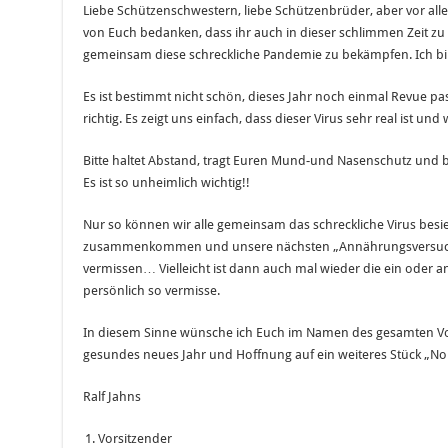
Liebe Schützenschwestern, liebe Schützenbrüder, aber vor al
von Euch bedanken, dass ihr auch in dieser schlimmen Zeit zu 
gemeinsam diese schreckliche Pandemie zu bekämpfen. Ich bin
Es ist bestimmt nicht schön, dieses Jahr noch einmal Revue pa
richtig. Es zeigt uns einfach, dass dieser Virus sehr real ist u
Bitte haltet Abstand, tragt Euren Mund-und Nasenschutz und b
Es ist so unheimlich wichtig!!
Nur so können wir alle gemeinsam das schreckliche Virus besie
zusammenkommen und unsere nächsten „Annährungsversuche“ 
vermissen… Vielleicht ist dann auch mal wieder die ein oder 
persönlich so vermisse.
In diesem Sinne wünsche ich Euch im Namen des gesamten Vo
gesundes neues Jahr und Hoffnung auf ein weiteres Stück „Nor
Ralf Jahns
Vorsitzender