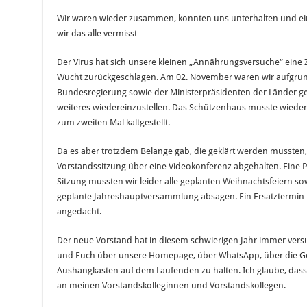
Wir waren wieder zusammen, konnten uns unterhalten und ei
wir das alle vermisst…
Der Virus hat sich unsere kleinen „Annährungsversuche“ eine 
Wucht zurückgeschlagen. Am 02. November waren wir aufgrund
Bundesregierung sowie der Ministerpräsidenten der Länder g
weiteres wiedereinzustellen. Das Schützenhaus musste wiede
zum zweiten Mal kaltgestellt.
Da es aber trotzdem Belange gab, die geklärt werden mussten
Vorstandssitzung über eine Videokonferenz abgehalten. Eine Pr
Sitzung mussten wir leider alle geplanten Weihnachtsfeiern so
geplante Jahreshauptversammlung absagen. Ein Ersatztermin ist
angedacht.
Der neue Vorstand hat in diesem schwierigen Jahr immer vers
und Euch über unsere Homepage, über WhatsApp, über die Go
Aushangkasten auf dem Laufenden zu halten. Ich glaube, dass 
an meinen Vorstandskolleginnen und Vorstandskollegen.