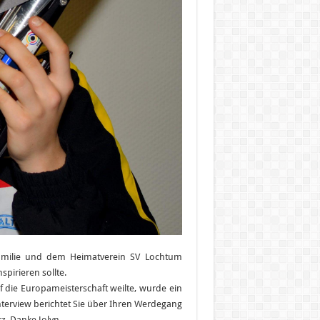
Familie und dem Heimatverein SV Lochtum
pirieren sollte.
f die Europameisterschaft weilte, wurde ein
nterview berichtet Sie über Ihren Werdegang
z. Danke Jolyn.