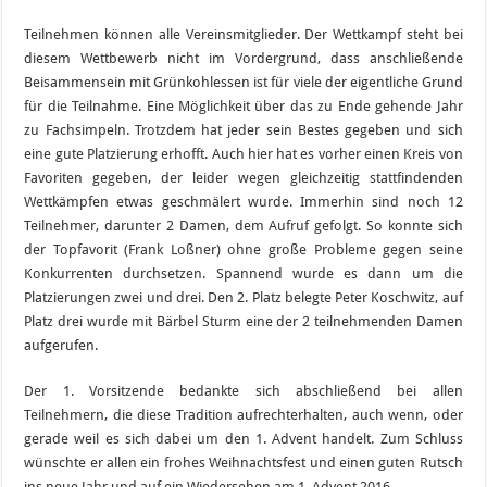
Teilnehmen können alle Vereinsmitglieder. Der Wettkampf steht bei
diesem Wettbewerb nicht im Vordergrund, dass anschließende
Beisammensein mit Grünkohlessen ist für viele der eigentliche Grund
für die Teilnahme. Eine Möglichkeit über das zu Ende gehende Jahr
zu Fachsimpeln. Trotzdem hat jeder sein Bestes gegeben und sich
eine gute Platzierung erhofft. Auch hier hat es vorher einen Kreis von
Favoriten gegeben, der leider wegen gleichzeitig stattfindenden
Wettkämpfen etwas geschmälert wurde. Immerhin sind noch 12
Teilnehmer, darunter 2 Damen, dem Aufruf gefolgt. So konnte sich
der Topfavorit (Frank Loßner) ohne große Probleme gegen seine
Konkurrenten durchsetzen. Spannend wurde es dann um die
Platzierungen zwei und drei. Den 2. Platz belegte Peter Koschwitz, auf
Platz drei wurde mit Bärbel Sturm eine der 2 teilnehmenden Damen
aufgerufen.
Der 1. Vorsitzende bedankte sich abschließend bei allen
Teilnehmern, die diese Tradition aufrechterhalten, auch wenn, oder
gerade weil es sich dabei um den 1. Advent handelt. Zum Schluss
wünschte er allen ein frohes Weihnachtsfest und einen guten Rutsch
ins neue Jahr und auf ein Wiedersehen am 1. Advent 2016.