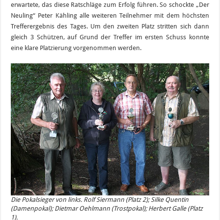
erwartete, das diese Ratschläge zum Erfolg führen. So schockte „Der
Neuling“ Peter Kähling alle weiteren Teilnehmer mit dem höchsten
Trefferergebnis des Tages. Um den zweiten Platz stritten sich dann
gleich 3 Schützen, auf Grund der Treffer im ersten Schuss konnte
eine klare Platzierung vorgenommen werden.
Die Pokalsieger von links. Rolf Siermann (Platz 2); Silke Quentin
(Damenpokal); Dietmar Oehlmann (Trostpokal); Herbert Galle (Platz
1).